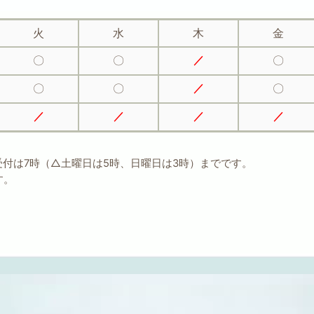
火
水
木
金
〇
〇
〇
／
〇
〇
〇
／
／
／
／
／
。
受付は7時（△土曜日は5時、日曜日は3時）までです。
す。