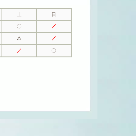
土
日
〇
／
△
／
〇
／