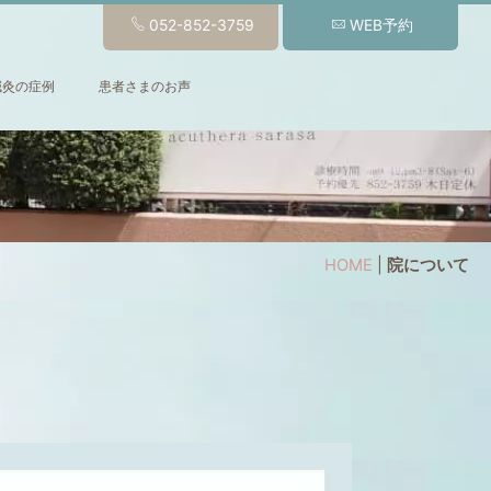
052-852-3759
WEB予約
鍼灸の症例
患者さまのお声
HOME
|
院について