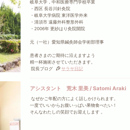
岐阜大学，中和医療専門学校卒業
・西区 長谷川針灸院
・岐阜大学病院 東洋医学外来
・清須市 遠藤外科整形外科
・2006年 更紗はり灸院開院
元（一社）愛知県鍼灸師会学術部理事
患者さまのご期待に沿えますよう
精一杯施術させていただきます。
院長ブログ
サラサ日記
アシスタント 荒木 里美 / Satomi Araki
なぜかご年配の方によく話しかけられます。
一度でいいからお腹いっぱい果物食べたい！
そんなわたしの笑顔でお迎えします 。