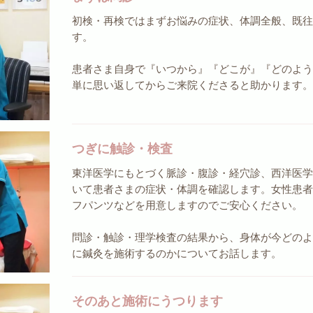
初検・再検ではまずお悩みの症状、体調全般、既
す。
患者さま自身で『いつから』『どこが』『どのよ
単に思い返してからご来院くださると助かります
つぎに触診・検査
東洋医学にもとづく脈診・腹診・経穴診、西洋医
いて患者さまの症状・体調を確認します。女性患
フパンツなどを用意しますのでご安心ください。
問診・触診・理学検査の結果から、身体が今どの
に鍼灸を施術するのかについてお話します。
そのあと施術にうつります