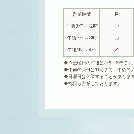
営業時間
月
午前9時～12時
〇
午後3時～8時
〇
午後1時～4時
／
◆△土曜日の午後は3時～6時です
◆午前の受付は11時まで、午後の
◆日曜日は休業することがありま
◆祝日も
営業しております。